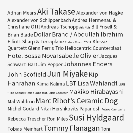
Aki Takase
Adrian Mears
Alexander von Hagke
Alexander von Schlippenbach
Andrea Hermenau &
Christiane Öttl
Andreas Tschopp
Bill Frisell &
Ark Noir
Dollar Brand / Abdullah Ibrahim
Brian Blade
Elliott Sharp & Terraplane
Eva Klesse
Enders Room
Quartett
Glenn Ferris Trio
Heliocentric Counterblast
Hotel Bossa Nova
Isabelle Olivier
Jacques
Johannes Enders
Schwarz-Bart
Jim Pepper
Jun Miyake
John Scofield
Kip
Hanrahan
LBT
Lisa Wahlandt
Klima Kalima
LIUN
Makiko Hirabayashi
+ The Science Fiction Band feat. Lucia Cadotsch
Marc Ribot's Ceramic Dog
Mal Waldron
Michel Godard
Nitai Hershkovits
Papanosh
Petros Klampanis
Susi Hyldgaard
Rebecca Trescher
Ron Miles
Tommy Flanagan
Tobias Meinhart
Toni