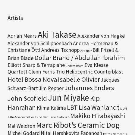
Artists
Aki Takase
Adrian Mears
Alexander von Hagke
Alexander von Schlippenbach
Andrea Hermenau &
Christiane Öttl
Andreas Tschopp
Bill Frisell &
Ark Noir
Dollar Brand / Abdullah Ibrahim
Brian Blade
Elliott Sharp & Terraplane
Eva Klesse
Enders Room
Quartett
Glenn Ferris Trio
Heliocentric Counterblast
Hotel Bossa Nova
Isabelle Olivier
Jacques
Johannes Enders
Schwarz-Bart
Jim Pepper
Jun Miyake
John Scofield
Kip
Hanrahan
LBT
Lisa Wahlandt
Klima Kalima
LIUN
Makiko Hirabayashi
+ The Science Fiction Band feat. Lucia Cadotsch
Marc Ribot's Ceramic Dog
Mal Waldron
Michel Godard
Nitai Hershkovits
Papanosh
Petros Klampanis